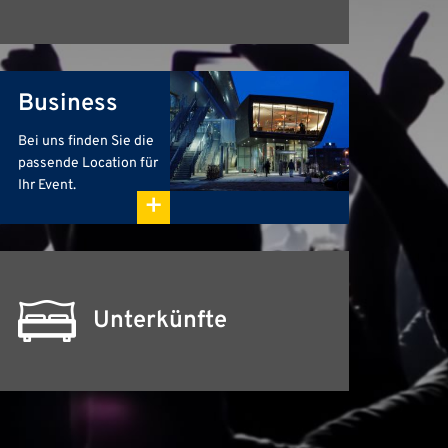
Business
Bei uns finden Sie die
passende Location für
Ihr Event.
+
Unterkünfte