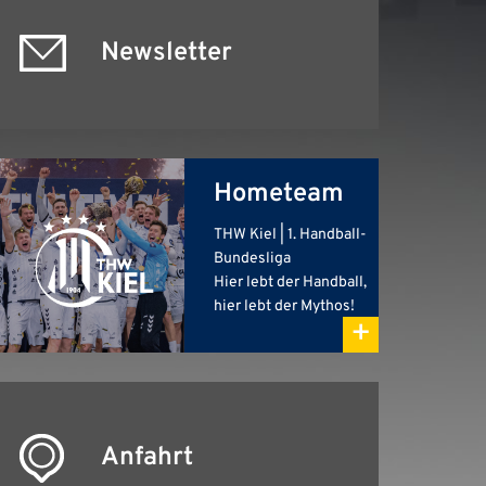
Newsletter
Hometeam
THW Kiel | 1. Handball-
Bundesliga
Hier lebt der Handball,
hier lebt der Mythos!
+
Anfahrt