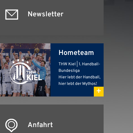
Newsletter
Hometeam
THW Kiel | 1. Handball-
Bundesliga
Hier lebt der Handball,
hier lebt der Mythos!
+
Anfahrt