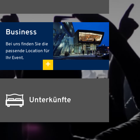
Business
Bei uns finden Sie die
passende Location für
Ihr Event.
+
Unterkünfte