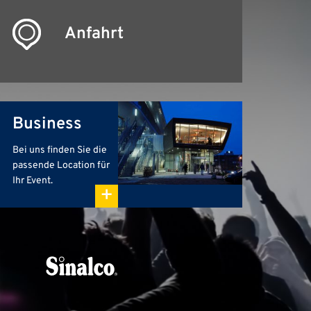
Anfahrt
Business
Bei uns finden Sie die
passende Location für
Ihr Event.
+