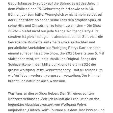
Geburtstagsparty zurück auf die Bühne. Es ist das Jahr, in
dem Wolle seinen 75. Geburtstag feiert sowie sein 50.
Bühnenjubiläum hätte! Wenngleich er nicht mehr selbst auf
der Bühne steht, so haben seine Fans den größten Spaß, all
seine Hits und Ohrwürmer zu feiern. „Wahnsinn – Die Show
2026“ – bietet nicht nur jede Menge Wolfgang Petry-Hits,
sondern ist gleichzeitig eine atemberaubende Zeitreise, die
bewegende Momente, unterhaltsame Geschichten und
persönliche Anekdoten aus Wolfgang Petrys Karriere noch
einmal aufleben lässt. Die Show, die 2026 bereits zum 5. Mal
stattfinden wird, stellt die Musik und Original-Songs der
Schlagerikone in den Mittelpunkt und feiert in 2026 die
grosse Wolfgang Petry Geburtstagparty – mit all seinen Hits
wie Verlieben, verloren, vergessen, verzeihen, Der Himmel
brennt und natürlich auch Wahnsinn.
Was Fans an dieser Show lieben: Den Stil eines echten
Konzerterlebnisses. Zeitlich knüpft die Produktion an das
legendäre Abschlusskonzert von Wolfgang Petrys
umjubelter „Einfach Geil“-Tournee aus dem Jahr 1999 an und